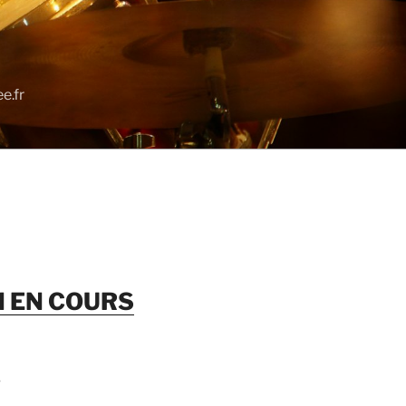
e.fr
N EN COURS
S