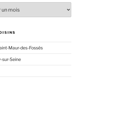
OISINS
aint-Maur-des-Fossés
y-sur-Seine