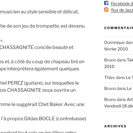
Facebook de 
flux de Jazz
sicien au style sensible et délicat,
he de son jeu de trompette, est devenu
COMMENTAIR
».
Dominique
dan
/CHASSAGNITE concilie beauté et
février 2010
Bruno
dans
Tak
s et, à côté du coup de chapeau tiré en
2010
oupe interprétera également quelques
Thiex
dans
Le 
el PEREZ (guitare), sur lesquelles le
Bruno
dans
Le 
nçois CHASSAGNITE nous ouvrira un
Bruno
dans
Art
omme le suggérait Chet Baker. Avec une
Vendredi 18 d
e l’à propos Gildas BOCLE (contrebasse)
ARCHIVES
rtent tout cela en équilibre entre