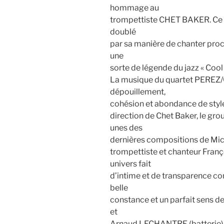
hommage au
trompettiste CHET BAKER. Ce mu
doublé
par sa manière de chanter proc
une
sorte de légende du jazz « Cool 
La musique du quartet PEREZ
dépouillement,
cohésion et abondance de style
direction de Chet Baker, le gr
unes des
dernières compositions de Mich
trompettiste et chanteur Fra
univers fait
d’intime et de transparence c
belle
constance et un parfait sens d
et
Arnaud LECHANTRE (batterie) po