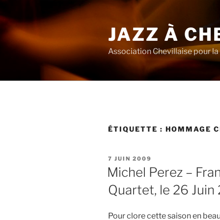
Aller
au
JAZZ À CH
contenu
principal
Association Chevillaise pour la 
ÉTIQUETTE :
HOMMAGE C
PUBLIÉ
7 JUIN 2009
LE
Michel Perez – Fra
Quartet, le 26 Jui
Pour clore cette saison en beau