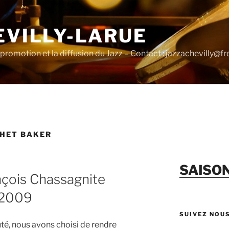
EVILLY-LARUE
promotion et la diffusion du Jazz – Contact : jazzachevilly@fre
HET BAKER
SAISO
nçois Chassagnite
n 2009
SUIVEZ NOU
té, nous avons choisi de rendre