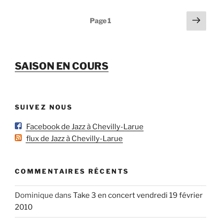
Pagination
Page
Page
1
suiv
des
publications
SAISON EN COURS
SUIVEZ NOUS
Facebook de Jazz à Chevilly-Larue
flux de Jazz à Chevilly-Larue
COMMENTAIRES RÉCENTS
Dominique
dans
Take 3 en concert vendredi 19 février
2010