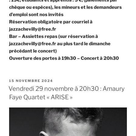
: 13€, étudiants et apprentis : 5 €, (paiements par
chèque ou espèces), les mineurs et les demandeurs
d’emploi sont nos invités
Réservation obligatoire par courriel à
jazzachevilly@free.fr
Bar – Assiettes repas (sur réservation à
jazzachevilly@free.fr au plus tard le dimanche
précédant le concert)
Ouverture des portes à 19h30 – Concert à 20h30
PUBLIÉ
15 NOVEMBRE 2024
LE
Vendredi 29 novembre à 20h30 : Amaury
Faye Quartet « ARISE »