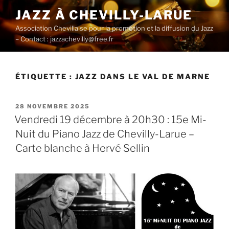
Aller
JAZZ À CHEVILLY-LARUE
au
Association Chevillaise pour la promotion et la diffusion du Jazz
contenu
– Contact : jazzachevilly@free.fr
principal
ÉTIQUETTE :
JAZZ DANS LE VAL DE MARNE
PUBLIÉ
28 NOVEMBRE 2025
LE
Vendredi 19 décembre à 20h30 : 15e Mi-
Nuit du Piano Jazz de Chevilly-Larue –
Carte blanche à Hervé Sellin