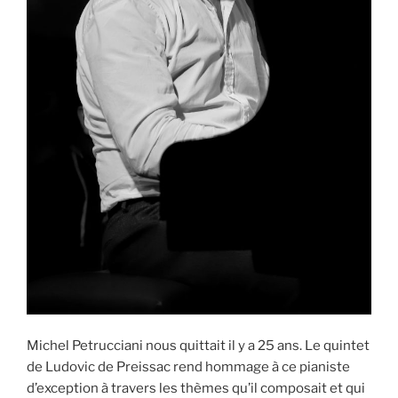
Michel Petrucciani nous quittait il y a 25 ans. Le quintet
de Ludovic de Preissac rend hommage à ce pianiste
d’exception à travers les thèmes qu’il composait et qui