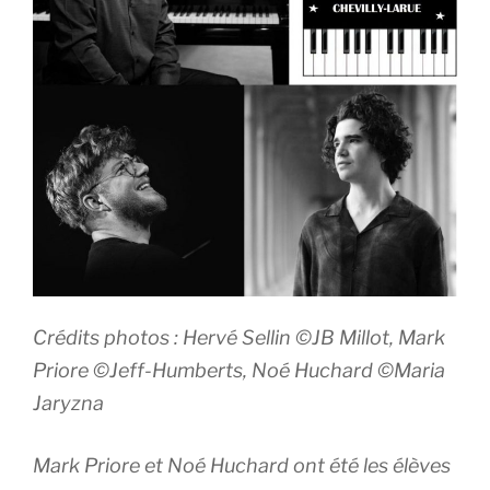
Crédits photos : Hervé Sellin ©JB Millot, Mark
Priore ©Jeff-Humberts, Noé Huchard ©Maria
Jaryzna
Mark Priore et Noé Huchard ont été les élèves