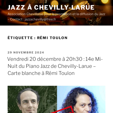
Aller
JAZZ À CHEVILLY-LARUE
au
Association Chevillaise pour la promotion et la diffusion du Jazz
contenu
– Contact : jazzachevilly@free.fr
principal
ÉTIQUETTE :
RÉMI TOULON
PUBLIÉ
29 NOVEMBRE 2024
LE
Vendredi 20 décembre à 20h30 : 14e Mi-
Nuit du Piano Jazz de Chevilly-Larue –
Carte blanche à Rémi Toulon