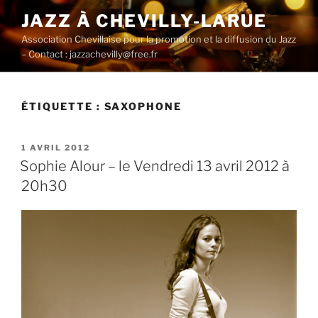
Aller
JAZZ À CHEVILLY-LARUE
au
Association Chevillaise pour la promotion et la diffusion du Jazz
contenu
– Contact : jazzachevilly@free.fr
principal
ÉTIQUETTE :
SAXOPHONE
PUBLIÉ
1 AVRIL 2012
LE
Sophie Alour – le Vendredi 13 avril 2012 à
20h30