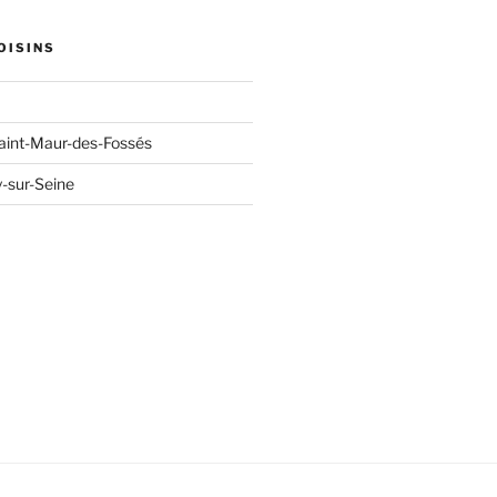
OISINS
aint-Maur-des-Fossés
y-sur-Seine