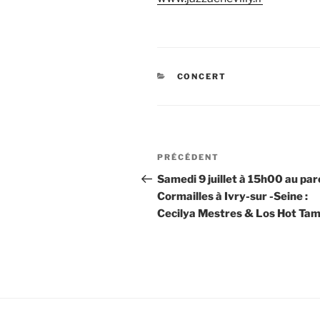
CATÉGORIES
CONCERT
Navigation
Article
PRÉCÉDENT
de
précédent
Samedi 9 juillet à 15h00 au par
Cormailles à Ivry-sur -Seine :
l’article
Cecilya Mestres & Los Hot Tam