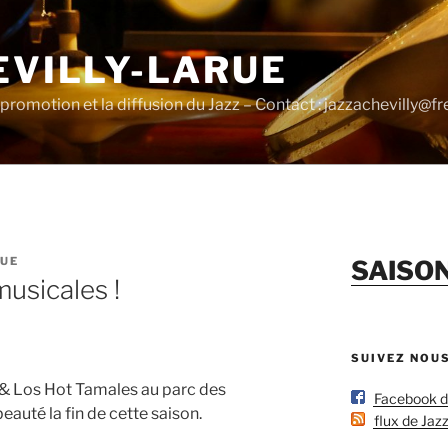
EVILLY-LARUE
promotion et la diffusion du Jazz – Contact : jazzachevilly@fre
UE
SAISO
usicales !
SUIVEZ NOU
 & Los Hot Tamales au parc des
Facebook de 
eauté la fin de cette saison.
flux de Jazz