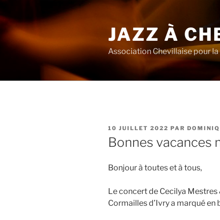
Aller
au
JAZZ À CH
contenu
principal
Association Chevillaise pour la 
PUBLIÉ
10 JUILLET 2022
PAR
DOMINIQ
LE
Bonnes vacances m
Bonjour à toutes et à tous,
Le concert de Cecilya Mestres
Cormailles d’Ivry a marqué en b