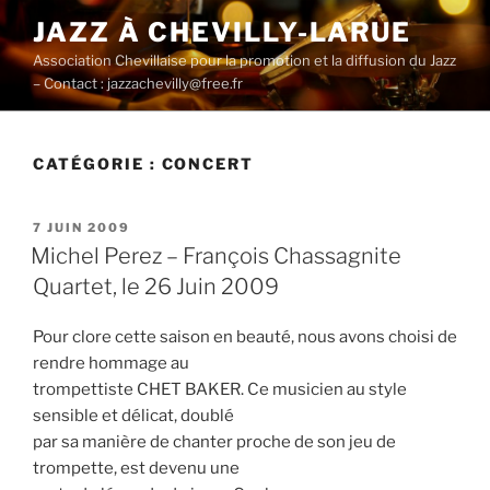
Aller
JAZZ À CHEVILLY-LARUE
au
Association Chevillaise pour la promotion et la diffusion du Jazz
contenu
– Contact : jazzachevilly@free.fr
principal
CATÉGORIE :
CONCERT
PUBLIÉ
7 JUIN 2009
LE
Michel Perez – François Chassagnite
Quartet, le 26 Juin 2009
Pour clore cette saison en beauté, nous avons choisi de
rendre hommage au
trompettiste CHET BAKER. Ce musicien au style
sensible et délicat, doublé
par sa manière de chanter proche de son jeu de
trompette, est devenu une