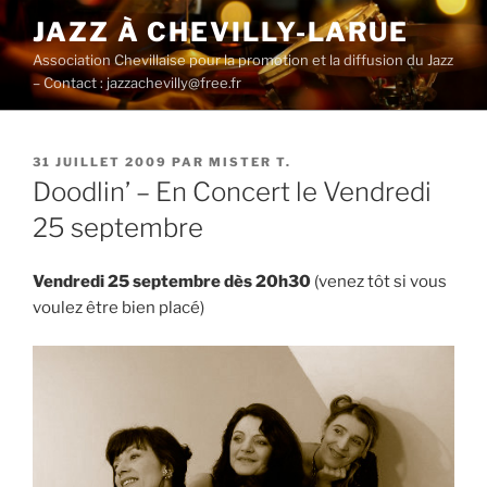
Aller
JAZZ À CHEVILLY-LARUE
au
Association Chevillaise pour la promotion et la diffusion du Jazz
contenu
– Contact : jazzachevilly@free.fr
principal
PUBLIÉ
31 JUILLET 2009
PAR
MISTER T.
LE
Doodlin’ – En Concert le Vendredi
25 septembre
Vendredi 25 septembre dès 20h30
(venez tôt si vous
voulez être bien placé)