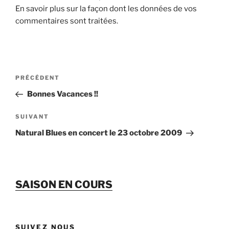
En savoir plus sur la façon dont les données de vos
commentaires sont traitées
.
Navigation
Article
PRÉCÉDENT
de
précédent
Bonnes Vacances !!
l’article
Article
SUIVANT
suivant
Natural Blues en concert le 23 octobre 2009
SAISON EN COURS
SUIVEZ NOUS