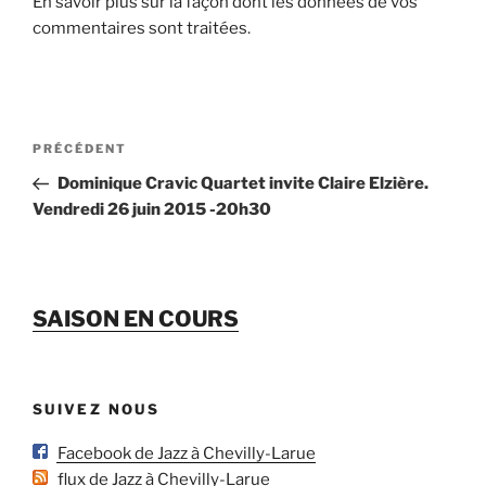
En savoir plus sur la façon dont les données de vos
commentaires sont traitées
.
Navigation
Article
PRÉCÉDENT
de
précédent
Dominique Cravic Quartet invite Claire Elzière.
l’article
Vendredi 26 juin 2015 -20h30
SAISON EN COURS
SUIVEZ NOUS
Facebook de Jazz à Chevilly-Larue
flux de Jazz à Chevilly-Larue