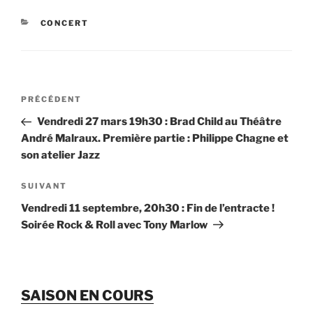
CATÉGORIES
CONCERT
Navigation
Article
PRÉCÉDENT
de
précédent
Vendredi 27 mars 19h30 : Brad Child au Théâtre
l’article
André Malraux. Première partie : Philippe Chagne et
son atelier Jazz
Article
SUIVANT
suivant
Vendredi 11 septembre, 20h30 : Fin de l’entracte !
Soirée Rock & Roll avec Tony Marlow
SAISON EN COURS