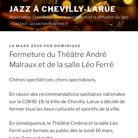
Aller
JAZZ À CHEVILLY-LARUE
au
Association Chevillaise pour la promotion et la diffusion du Jazz
contenu
– Contact : jazzachevilly@free.fr
principal
PUBLIÉ
14 MARS 2020
PAR
DOMINIQUE
LE
Fermeture du Théâtre André
Malraux et de la salle Léo Ferré
Chères spectatrices, chers spectateurs,
En raison des recommandations sanitaires nationales
sur le COVID-19, la Ville de Chevilly-Larue a décidé de
fermer tous les lieux culturels et sportifs de la ville.
En conséquence, le Théâtre Cinéma et la salle Léo
Ferré sont fermés au public dès le lundi 16 mars,