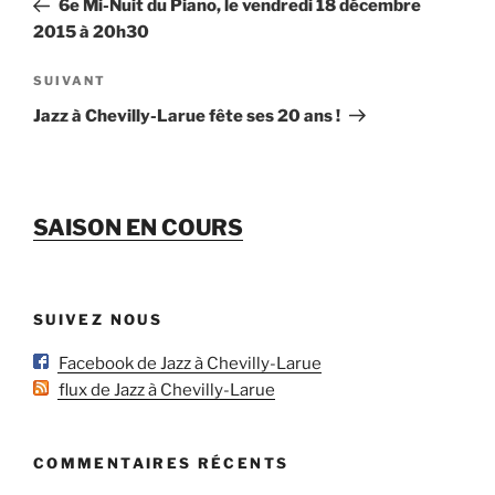
6e Mi-Nuit du Piano, le vendredi 18 décembre
l’article
2015 à 20h30
Article
SUIVANT
suivant
Jazz à Chevilly-Larue fête ses 20 ans !
SAISON EN COURS
SUIVEZ NOUS
Facebook de Jazz à Chevilly-Larue
flux de Jazz à Chevilly-Larue
COMMENTAIRES RÉCENTS