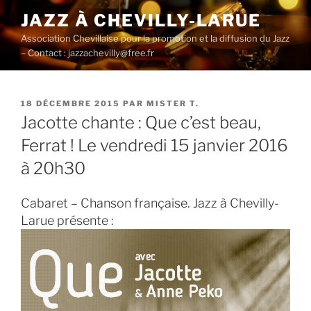
Aller
JAZZ À CHEVILLY-LARUE
au
Association Chevillaise pour la promotion et la diffusion du Jazz
contenu
– Contact : jazzachevilly@free.fr
principal
PUBLIÉ
18 DÉCEMBRE 2015
PAR
MISTER T.
LE
Jacotte chante : Que c’est beau,
Ferrat ! Le vendredi 15 janvier 2016
à 20h30
Cabaret – Chanson française. Jazz à Chevilly-
Larue présente :