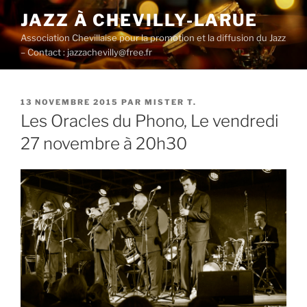
Aller
JAZZ À CHEVILLY-LARUE
au
Association Chevillaise pour la promotion et la diffusion du Jazz
contenu
– Contact : jazzachevilly@free.fr
principal
PUBLIÉ
13 NOVEMBRE 2015
PAR
MISTER T.
LE
Les Oracles du Phono, Le vendredi
27 novembre à 20h30