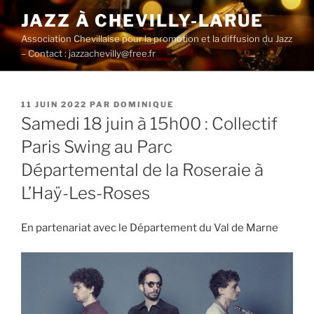
Aller
JAZZ À CHEVILLY-LARUE
au
Association Chevillaise pour la promotion et la diffusion du Jazz
contenu
– Contact : jazzachevilly@free.fr
principal
PUBLIÉ
11 JUIN 2022
PAR
DOMINIQUE
LE
Samedi 18 juin à 15h00 : Collectif
Paris Swing au Parc
Départemental de la Roseraie à
L’Haÿ-Les-Roses
En partenariat avec le Département du Val de Marne