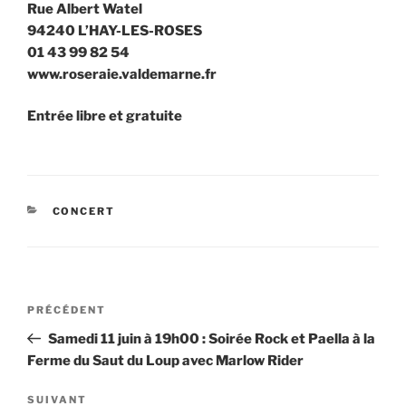
Rue Albert Watel
94240 L’HAY-LES-ROSES
01 43 99 82 54
www.roseraie.valdemarne.fr
Entrée libre et gratuite
CATÉGORIES
CONCERT
Navigation
Article
PRÉCÉDENT
de
précédent
Samedi 11 juin à 19h00 : Soirée Rock et Paella à la
l’article
Ferme du Saut du Loup avec Marlow Rider
Article
SUIVANT