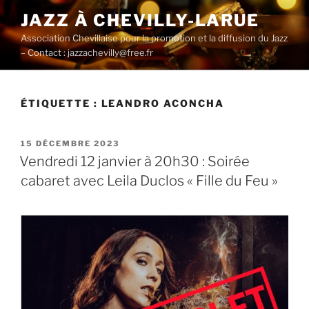
Aller
JAZZ À CHEVILLY-LARUE
au
Association Chevillaise pour la promotion et la diffusion du Jazz
contenu
– Contact : jazzachevilly@free.fr
principal
ÉTIQUETTE :
LEANDRO ACONCHA
PUBLIÉ
15 DÉCEMBRE 2023
LE
Vendredi 12 janvier à 20h30 : Soirée
cabaret avec Leila Duclos « Fille du Feu »