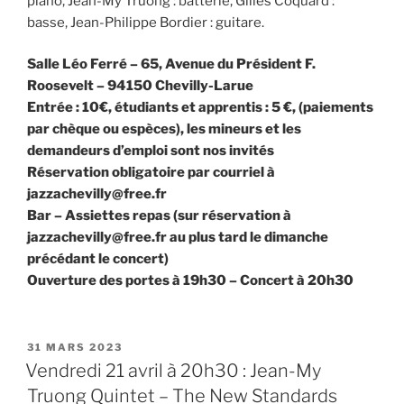
piano, Jean-My Truong : batterie, Gilles Coquard :
basse, Jean-Philippe Bordier : guitare.
Salle Léo Ferré – 65, Avenue du Président F.
Roosevelt – 94150 Chevilly-Larue
Entrée : 10€, étudiants et apprentis : 5 €, (paiements
par chèque ou espèces), les mineurs et les
demandeurs d’emploi sont nos invités
Réservation obligatoire par courriel à
jazzachevilly@free.fr
Bar – Assiettes repas (sur réservation à
jazzachevilly@free.fr au plus tard le dimanche
précédant le concert)
Ouverture des portes à 19h30 – Concert à 20h30
PUBLIÉ
31 MARS 2023
LE
Vendredi 21 avril à 20h30 : Jean-My
Truong Quintet – The New Standards