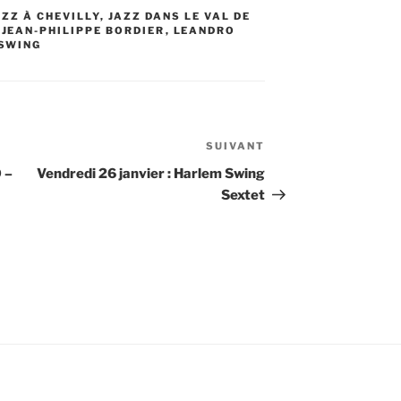
AZZ À CHEVILLY
,
JAZZ DANS LE VAL DE
,
JEAN-PHILIPPE BORDIER
,
LEANDRO
SWING
SUIVANT
Article
suivant
 –
Vendredi 26 janvier : Harlem Swing
Sextet