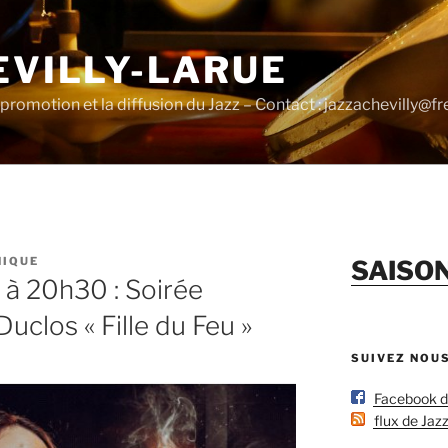
EVILLY-LARUE
promotion et la diffusion du Jazz – Contact : jazzachevilly@fre
NIQUE
SAISO
 à 20h30 : Soirée
Duclos « Fille du Feu »
SUIVEZ NOU
Facebook de 
flux de Jazz