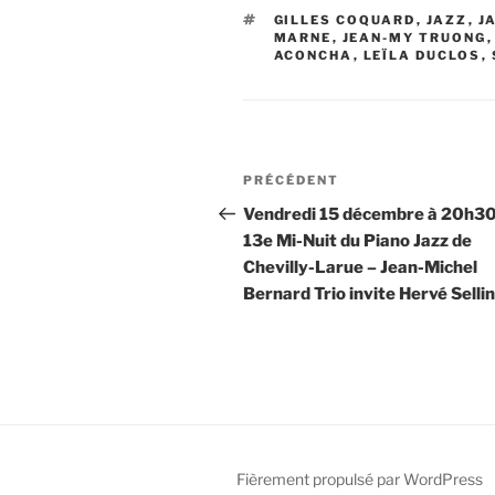
ÉTIQUETTES
GILLES COQUARD
,
JAZZ
,
J
MARNE
,
JEAN-MY TRUONG
ACONCHA
,
LEÏLA DUCLOS
,
Navigation
Article
PRÉCÉDENT
de
précédent
Vendredi 15 décembre à 20h30
13e Mi-Nuit du Piano Jazz de
l’article
Chevilly-Larue – Jean-Michel
Bernard Trio invite Hervé Sellin
Fièrement propulsé par WordPress