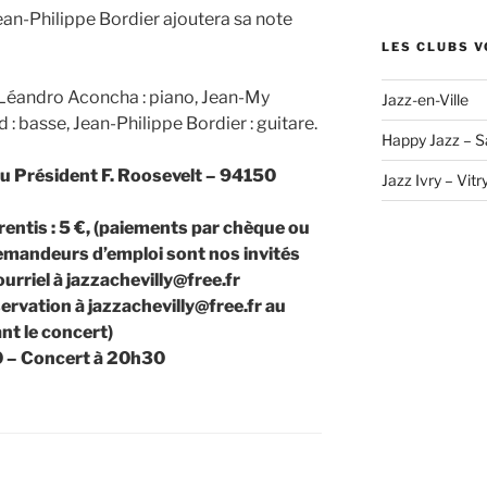
 Jean-Philippe Bordier ajoutera sa note
LES CLUBS V
, Léandro Aconcha : piano, Jean-My
Jazz-en-Ville
d : basse, Jean-Philippe Bordier : guitare.
Happy Jazz – S
du Président F. Roosevelt – 94150
Jazz Ivry – Vitr
rentis : 5 €, (paiements par chèque ou
demandeurs d’emploi sont nos invités
urriel à jazzachevilly@free.fr
ervation à jazzachevilly@free.fr au
nt le concert)
0 – Concert à 20h30