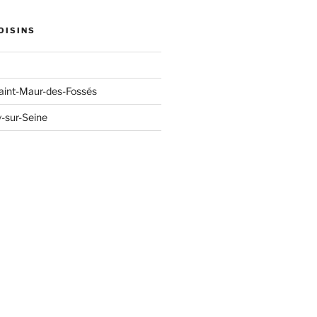
OISINS
aint-Maur-des-Fossés
y-sur-Seine