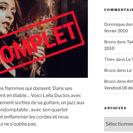
COMMENTAIR
Dominique
dan
février 2010
Bruno
dans
Tak
2010
Thiex
dans
Le 
Bruno
dans
Le 
Bruno
dans
Art
Vendredi 18 d
es flammes qui dansent. Dans ses
ent en diable… Voici Leïla Duclos avec
ment sorties de sa guitare, un jazz aux
ARCHIVES
indomptable ; avec son quartet
ient enflammer les cordes et nous
Archives
i ne s’oublie pas.