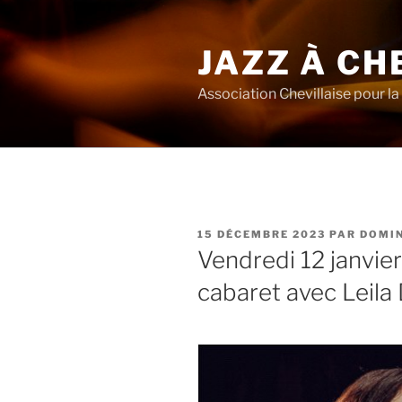
Aller
au
JAZZ À CH
contenu
principal
Association Chevillaise pour la 
PUBLIÉ
15 DÉCEMBRE 2023
PAR
DOMI
LE
Vendredi 12 janvier
cabaret avec Leila 