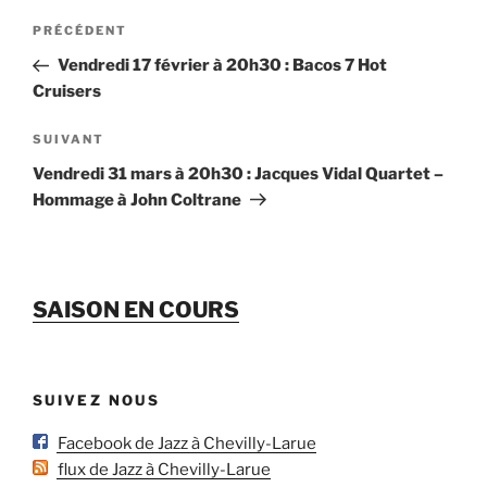
Navigation
Article
PRÉCÉDENT
de
précédent
Vendredi 17 février à 20h30 : Bacos 7 Hot
l’article
Cruisers
Article
SUIVANT
suivant
Vendredi 31 mars à 20h30 : Jacques Vidal Quartet –
Hommage à John Coltrane
SAISON EN COURS
SUIVEZ NOUS
Facebook de Jazz à Chevilly-Larue
flux de Jazz à Chevilly-Larue