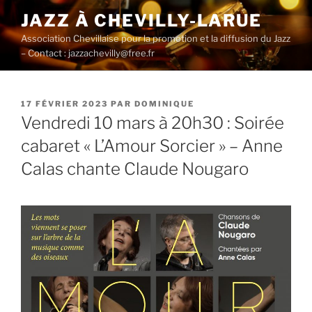
Aller
JAZZ À CHEVILLY-LARUE
au
Association Chevillaise pour la promotion et la diffusion du Jazz
contenu
– Contact : jazzachevilly@free.fr
principal
PUBLIÉ
17 FÉVRIER 2023
PAR
DOMINIQUE
LE
Vendredi 10 mars à 20h30 : Soirée
cabaret « L’Amour Sorcier » – Anne
Calas chante Claude Nougaro