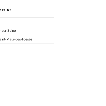
OISINS
y-sur-Seine
aint-Maur-des-Fossés