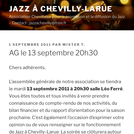
Aller
JAZZ À CHEVILLY-LARUE
au
Association Chevillaise pour la promotion et la diffusion du Jazz
contenu
– Contact : jazzachevilly@free.fr
principal
PUBLIÉ
1 SEPTEMBRE 2011
PAR
MISTER T.
LE
AG le 13 septembre 20h30
Chers adhérents,
L’assemblée générale de notre association se tiendra
le mardi
13 septembre 2011 à 20h30 salle Léo Ferré
.
Vous êtes toutes et tous invités à venir prendre
connaissance du compte-rendu de nos activités, du
bilan financier et du rapport d’orientation pour la saison
prochaine. C’est également l’occasion d’exprimer votre
opinion ou de vous renseigner sur le fonctionnement
de Jazz à Chevilly-Larue. La soirée se clôturera autour