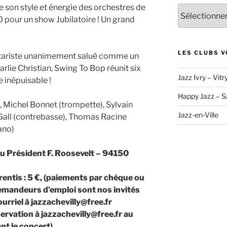
re son style et énergie des orchestres de
Archives
0 pour un show Jubilatoire ! Un grand
LES CLUBS V
itariste unanimement salué comme un
arlie Christian, Swing To Bop réunit six
Jazz Ivry – Vitr
 inépuisable !
Happy Jazz – S
, Michel Bonnet (trompette), Sylvain
Jazz-en-Ville
 Gall (contrebasse), Thomas Racine
ano)
du Président F. Roosevelt – 94150
rentis : 5 €, (paiements par chèque ou
demandeurs d’emploi sont nos invités
urriel à jazzachevilly@free.fr
ervation à jazzachevilly@free.fr au
nt le concert)