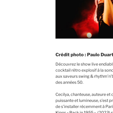
Crédit photo : Paulo Duar
Découvrez le show live endiabl
cocktail rétro explosif à la so
aux saveurs swing & rhythm’n’b
des années 50.
Cecilya, chanteuse, auteure et 
puissante et lumineuse, s’est 
de s’installer récemment à Par
Kings « Back in 1955 » (2023) 