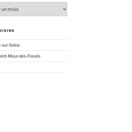
OISINS
y-sur-Seine
aint-Maur-des-Fossés