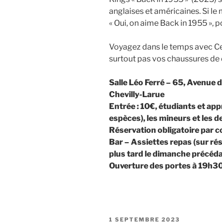
anglaises et américaines. Si le
« Oui, on aime Back in 1955 », 
Voyagez dans le temps avec Cec
surtout pas vos chaussures de 
Salle Léo Ferré – 65, Avenue 
Chevilly-Larue
Entrée : 10€, étudiants et app
espèces), les mineurs et les 
Réservation obligatoire par co
Bar – Assiettes repas (sur rés
plus tard le dimanche précéda
Ouverture des portes à 19h3
PUBLIÉ
1 SEPTEMBRE 2023