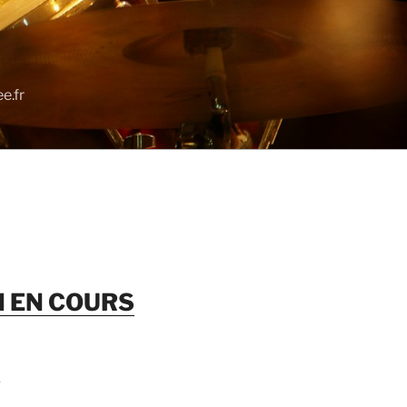
e.fr
N EN COURS
S