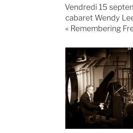
LE
Vendredi 15 septem
cabaret Wendy Lee
« Remembering Fre