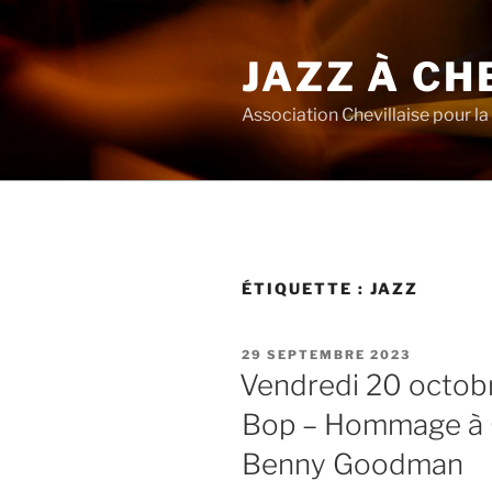
Aller
au
JAZZ À CH
contenu
principal
Association Chevillaise pour la 
ÉTIQUETTE :
JAZZ
PUBLIÉ
29 SEPTEMBRE 2023
LE
Vendredi 20 octobr
Bop – Hommage à Ch
Benny Goodman