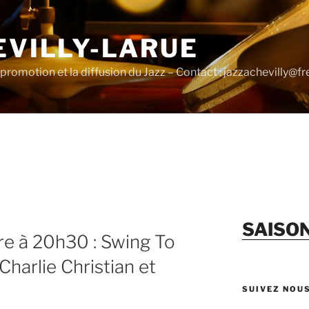
EVILLY-LARUE
promotion et la diffusion du Jazz – Contact : jazzachevilly@fre
SAISO
e à 20h30 : Swing To
arlie Christian et
SUIVEZ NOU