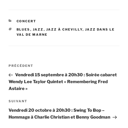
CATÉGORIES
CONCERT
ÉTIQUETTES
BLUES
,
JAZZ
,
JAZZ À CHEVILLY
,
JAZZ DANS LE
VAL DE MARNE
Navigation
Article
PRÉCÉDENT
de
précédent
Vendredi 15 septembre à 20h30 : Soirée cabaret
l’article
Wendy Lee Taylor Quintet « Remembering Fred
Astaire »
Article
SUIVANT
suivant
Vendredi 20 octobre à 20h30 : Swing To Bop –
Hommage à Charlie Christian et Benny Goodman