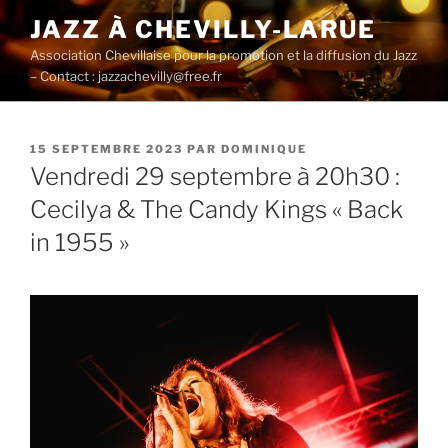
Aller
JAZZ À CHEVILLY-LARUE
au
Association Chevillaise pour la promotion et la diffusion du Jazz
contenu
– Contact : jazzachevilly@free.fr
principal
PUBLIÉ
15 SEPTEMBRE 2023
PAR
DOMINIQUE
LE
Vendredi 29 septembre à 20h30 :
Cecilya & The Candy Kings « Back
in 1955 »