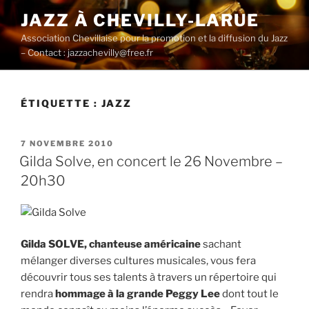
Aller
JAZZ À CHEVILLY-LARUE
au
Association Chevillaise pour la promotion et la diffusion du Jazz
contenu
– Contact : jazzachevilly@free.fr
principal
ÉTIQUETTE :
JAZZ
PUBLIÉ
7 NOVEMBRE 2010
LE
Gilda Solve, en concert le 26 Novembre –
20h30
Gilda SOLVE, chanteuse américaine
sachant
mélanger diverses cultures musicales, vous fera
découvrir tous ses talents à travers un répertoire qui
rendra
hommage à la grande Peggy Lee
dont tout le