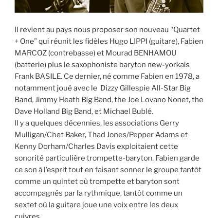
Il revient au pays nous proposer son nouveau “Quartet
+ One” qui réunit les fidèles Hugo LIPPI (guitare), Fabien
MARCOZ (contrebasse) et Mourad BENHAMOU
(batterie) plus le saxophoniste baryton new-yorkais
Frank BASILE. Ce dernier, né comme Fabien en 1978, a
notamment joué avec le Dizzy Gillespie All-Star Big
Band, Jimmy Heath Big Band, the Joe Lovano Nonet, the
Dave Holland Big Band, et Michael Bublé.
Il y a quelques décennies, les associations Gerry
Mulligan/Chet Baker, Thad Jones/Pepper Adams et
Kenny Dorham/Charles Davis exploitaient cette
sonorité particulière trompette-baryton. Fabien garde
ce son à l’esprit tout en faisant sonner le groupe tantôt
comme un quintet où trompette et baryton sont
accompagnés par la rythmique, tantôt comme un
sextet où la guitare joue une voix entre les deux
cuivres.