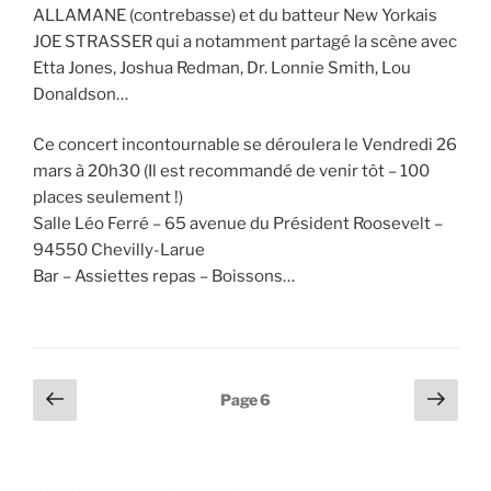
ALLAMANE (contrebasse) et du batteur New Yorkais
JOE STRASSER qui a notamment partagé la scène avec
Etta Jones, Joshua Redman, Dr. Lonnie Smith, Lou
Donaldson…
Ce concert incontournable se déroulera le Vendredi 26
mars à 20h30 (Il est recommandé de venir tôt – 100
places seulement !)
Salle Léo Ferré – 65 avenue du Président Roosevelt –
94550 Chevilly-Larue
Bar – Assiettes repas – Boissons…
Pagination
Page
Page
Page
6
précédente
suiv
des
publications