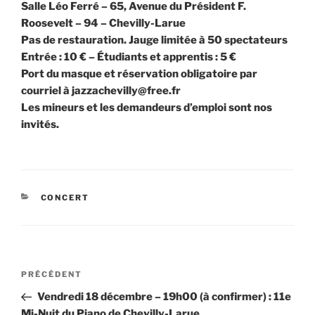
Salle Léo Ferré – 65, Avenue du Président F.
Roosevelt – 94 – Chevilly-Larue
Pas de restauration. Jauge limitée à 50 spectateurs
Entrée : 10 € – Étudiants et apprentis : 5 €
Port du masque et réservation obligatoire par
courriel à jazzachevilly@free.fr
Les mineurs et les demandeurs d’emploi sont nos
invités.
CATÉGORIES
CONCERT
Navigation
Article
PRÉCÉDENT
de
précédent
Vendredi 18 décembre – 19h00 (à confirmer) : 11e
l’article
Mi-Nuit du Piano de Chevilly-Larue