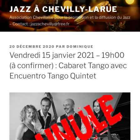
Aller
JAZZ À CHEVILLY-LARUE
au
Association Chevillaise pour la promotion et la diffusion du Jazz
contenu
– Contact : jazzachevilly@free.fr
principal
PUBLIÉ
20 DÉCEMBRE 2020
PAR
DOMINIQUE
LE
Vendredi 15 janvier 2021 – 19h00
(à confirmer) : Cabaret Tango avec
Encuentro Tango Quintet