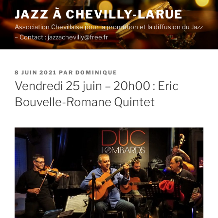
Aller
JAZZ À CHEVILLY-LARUE
au
Association Chevillaise pour la promotion et la diffusion du Jazz
contenu
– Contact : jazzachevilly@free.fr
principal
PUBLIÉ
8 JUIN 2021
PAR
DOMINIQUE
LE
Vendredi 25 juin – 20h00 : Eric
Bouvelle-Romane Quintet