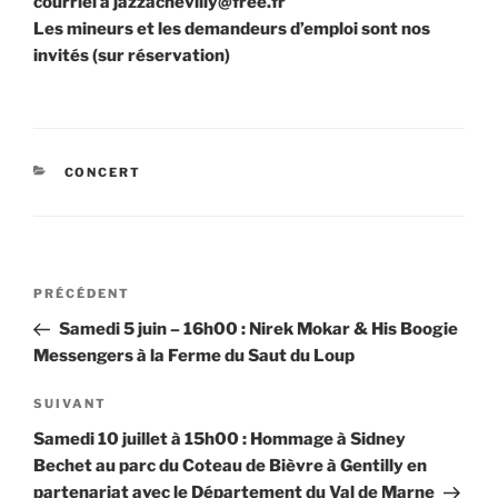
courriel à jazzachevilly@free.fr
Les mineurs et les demandeurs d’emploi sont nos
invités (sur réservation)
CATÉGORIES
CONCERT
Navigation
Article
PRÉCÉDENT
de
précédent
Samedi 5 juin – 16h00 : Nirek Mokar & His Boogie
l’article
Messengers à la Ferme du Saut du Loup
Article
SUIVANT
suivant
Samedi 10 juillet à 15h00 : Hommage à Sidney
Bechet au parc du Coteau de Bièvre à Gentilly en
partenariat avec le Département du Val de Marne