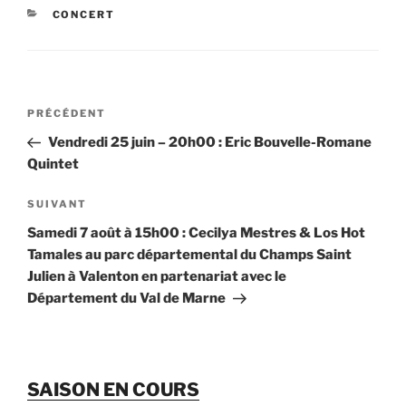
CATÉGORIES
CONCERT
Navigation
Article
PRÉCÉDENT
de
précédent
Vendredi 25 juin – 20h00 : Eric Bouvelle-Romane
l’article
Quintet
Article
SUIVANT
suivant
Samedi 7 août à 15h00 : Cecilya Mestres & Los Hot
Tamales au parc départemental du Champs Saint
Julien à Valenton en partenariat avec le
Département du Val de Marne
SAISON EN COURS