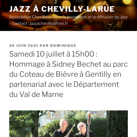
Aller
JAZZ À CHEVILLY-LARUE
au
Association Chevillaise pour la promotion et la diffusion du Jazz
contenu
– Contact : jazzachevilly@free.fr
principal
PUBLIÉ
26 JUIN 2021
PAR
DOMINIQUE
LE
Samedi 10 juillet à 15h00 :
Hommage à Sidney Bechet au parc
du Coteau de Bièvre à Gentilly en
partenariat avec le Département
du Val de Marne