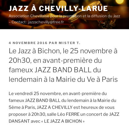
Aller
JAZZ À CHEVILLY-LARUE
au
Association Chevillaise pour la promotion et la diffusion du Jazz
contenu
– Contact : jazzachevilly@free.fr
principal
PUBLIÉ
4 NOVEMBRE 2016
PAR
MISTER T.
LE
Le Jazz à Bichon, le 25 novembre à
20h30, en avant-première du
fameux JAZZ BAND BALL du
lendemain à la Mairie du Ve à Paris
Le vendredi 25 novembre, en avant-première du
fameux JAZZ BAND BALL du lendemain à la Mairie du
5ème à Paris, JAZZ A CHEVILLY est heureux de vous
proposer à 20h30, salle Léo FERRE un concert de JAZZ
DANSANT avec « LE JAZZ A BICHON »