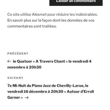
Ce site utilise Akismet pour réduire les indésirables.
En savoir plus sur la façon dont les données de vos
commentaires sont traitées
.
Navigation
Article
PRÉCÉDENT
de
précédent
le Quatuor « A Travers Chant » le vendredi 4
l’article
novembre à 20h30
Article
SUIVANT
suivant
7e Mi-Nuit du Piano Jazz de Chevilly-Larue, le
vendredi 16 décembre à 20h30 « Autour d’Erroll
Garner »