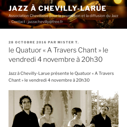
Aller
JAZZ À CHEVILLY-LARUE
au
Association Chevillaise pour la promotion et la diffusion du Jazz
contenu
– Contact : jazzachevilly@free.fr
principal
PUBLIÉ
28 OCTOBRE 2016
PAR
MISTER T.
LE
le Quatuor « A Travers Chant » le
vendredi 4 novembre à 20h30
Jazz à Chevilly-Larue présente le Quatuor « A Travers
Chant » le vendredi 4 novembre à 20h30