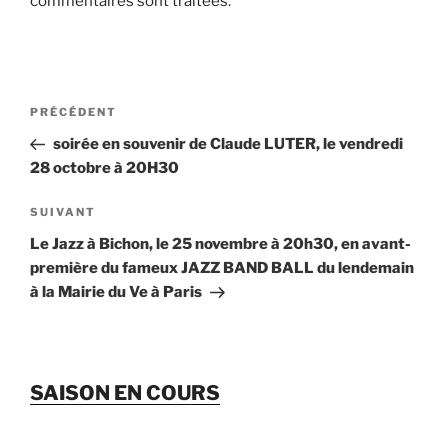
commentaires sont traitées
.
Navigation
Article
PRÉCÉDENT
de
précédent
soirée en souvenir de Claude LUTER, le vendredi
l’article
28 octobre à 20H30
Article
SUIVANT
suivant
Le Jazz à Bichon, le 25 novembre à 20h30, en avant-
première du fameux JAZZ BAND BALL du lendemain
à la Mairie du Ve à Paris
SAISON EN COURS